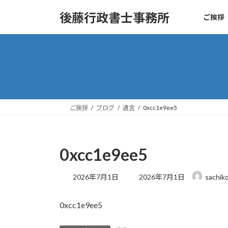
コ
ナ
後藤行政書士事務所
ご挨拶
ン
ビ
テ
ゲ
ン
ー
ツ
シ
へ
ョ
ス
ン
キ
に
ッ
移
ご挨拶
ブログ
遺言
0xcc1e9ee5
プ
動
0xcc1e9ee5
最
2026年7月1日
2026年7月1日
sachik
終
更
0xcc1e9ee5
新
日
時