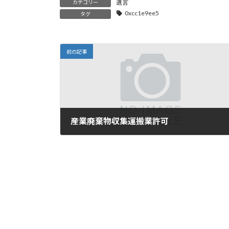
遺言
カテゴリー
:
0xcc1e9ee5
タグ
前の記事
産業廃棄物収集運搬業許可
2025年11月3日