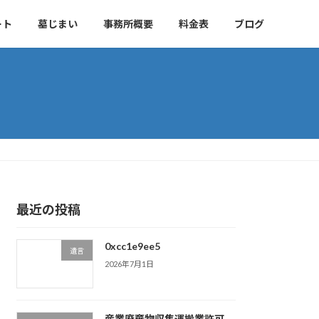
ート
墓じまい
事務所概要
料金表
ブログ
最近の投稿
0xcc1e9ee5
遺言
2026年7月1日
産業廃棄物収集運搬業許可