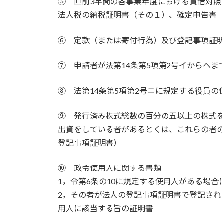
⑤ 直前3年間の各事業年度における貸借対
法人税の納税証明書（その１）、確定申告書
⑥ 定款（または寄付行為）及び登記事項証
⑦ 申請者が法第14条第5項第2号イからヘ
⑧ 法第14条第5項第2号ニに規定する役員
⑨ 発行済み株式総数の百分の五以上の株式
出資をしている者があるとくは、これらの者
登記事項証明書）
⑩ 政令使用人に関する書類
1，令第6条の10に規定する使用人がある場
2，その者が法人の登記事項証明書で登記さ
用人に該当する旨の証明書