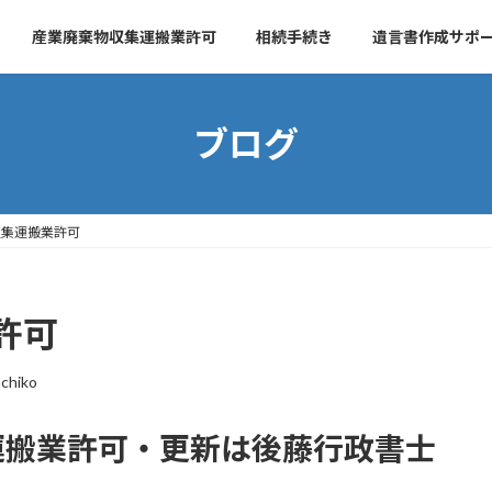
産業廃棄物収集運搬業許可
相続手続き
遺言書作成サポ
ブログ
収集運搬業許可
許可
achiko
運搬業許可・更新は後藤行政書士
！