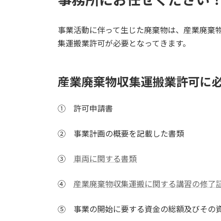
:
事業活動に伴って生じた廃棄物は、産業廃棄
集運搬業許可が必要となってきます。
産業廃棄物収集運搬業許可に
① 許可申請書
② 事業計画の概要を記載した書類
③
車両に関する書類
④
産業廃棄物収集運搬に関する講習の修了
⑤ 事業の開始に要する資金の総額及びその