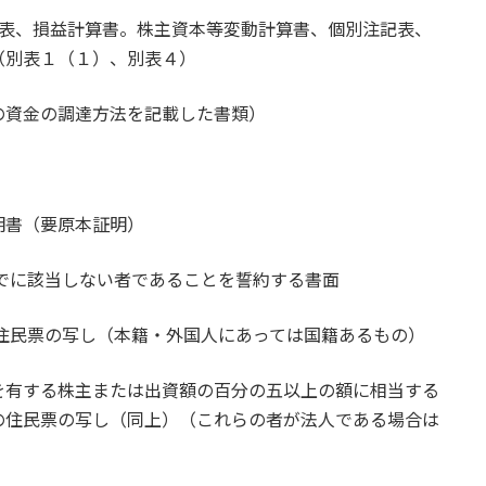
照表、損益計算書。株主資本等変動計算書、個別注記表、
（別表１（１）、別表４）
の資金の調達方法を記載した書類）
明書（要原本証明）
までに該当しない者であることを誓約する書面
の住民票の写し（本籍・外国人にあっては国籍あるもの）
を有する株主または出資額の百分の五以上の額に相当する
の住民票の写し（同上）（これらの者が法人である場合は