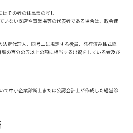
合にはその者の住民票の写し
れていない支店や事業場等の代表者である場合は、政令使
年の法定代理人、同号ニに規定する役員、発行済み株式総
資額の百分の五以上の額に相当する出資をしている者及び
づいて中小企業診断士または公認会計士が作成した経営診
新