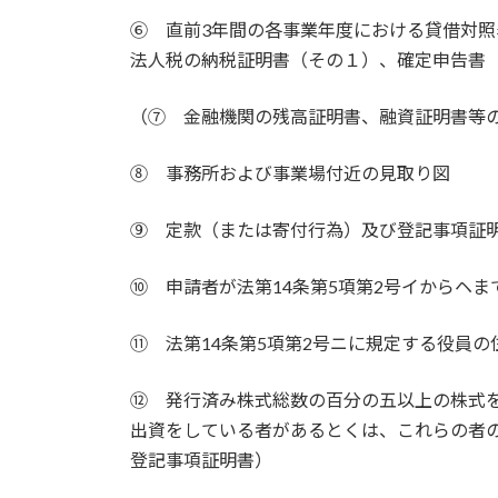
⑥ 直前3年間の各事業年度における貸借対
法人税の納税証明書（その１）、確定申告書
（⑦ 金融機関の残高証明書、融資証明書等
⑧ 事務所および事業場付近の見取り図
⑨ 定款（または寄付行為）及び登記事項証
⑩ 申請者が法第14条第5項第2号イからヘ
⑪ 法第14条第5項第2号ニに規定する役員
⑫ 発行済み株式総数の百分の五以上の株式
出資をしている者があるとくは、これらの者
登記事項証明書）