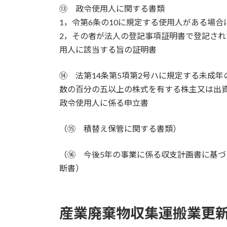
⑬ 政令使用人に関する書類
1，令第6条の10に規定する使用人がある場
2，その者が法人の登記事項証明書で登記さ
用人に該当する旨の証明書
⑭ 法第14条第5項第2号ハに規定する未成
数の百分の五以上の株式を有する株主又は出
政令使用人に係る申立書
（⑮ 積替え保管に関する書類）
（⑯ 今後5年の事業に係る収支計画書に基
断書）
産業廃棄物収集運搬業更