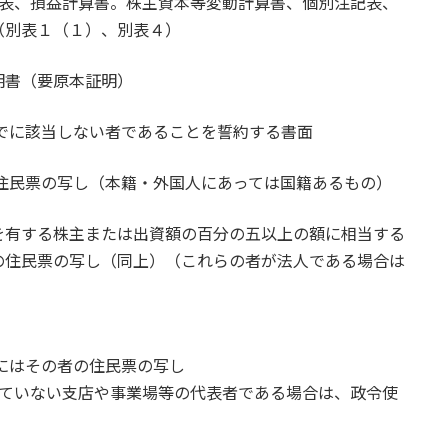
照表、損益計算書。株主資本等変動計算書、個別注記表、
（別表１（１）、別表４）
明書（要原本証明）
までに該当しない者であることを誓約する書面
の住民票の写し（本籍・外国人にあっては国籍あるもの）
を有する株主または出資額の百分の五以上の額に相当する
の住民票の写し（同上）（これらの者が法人である場合は
合にはその者の住民票の写し
れていない支店や事業場等の代表者である場合は、政令使