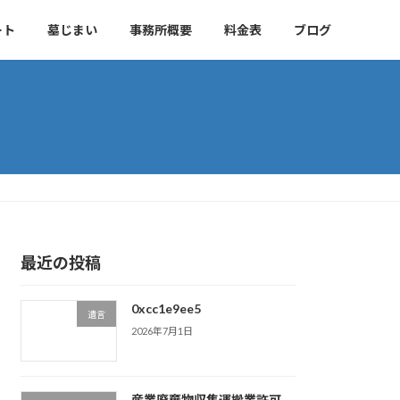
ート
墓じまい
事務所概要
料金表
ブログ
最近の投稿
0xcc1e9ee5
遺言
2026年7月1日
産業廃棄物収集運搬業許可