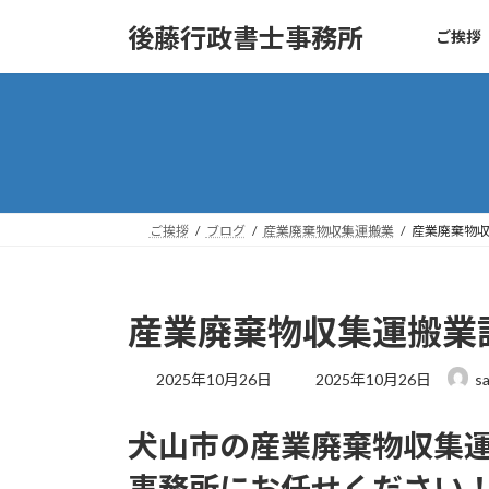
コ
ナ
後藤行政書士事務所
ご挨拶
ン
ビ
テ
ゲ
ン
ー
ツ
シ
へ
ョ
ス
ン
キ
に
ッ
移
ご挨拶
ブログ
産業廃棄物収集運搬業
産業廃棄物
プ
動
産業廃棄物収集運搬業
最
2025年10月26日
2025年10月26日
s
終
更
犬山市の産業廃棄物収集
新
日
事務所にお任せください
時