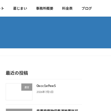
ート
墓じまい
事務所概要
料金表
ブログ
最近の投稿
0xcc1e9ee5
遺言
2026年7月1日
産業廃棄物収集運搬業許可