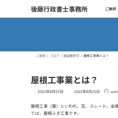
コ
ナ
後藤行政書士事務所
ご挨拶
ン
ビ
テ
ゲ
ン
ー
ツ
シ
へ
ョ
ス
ン
キ
に
ッ
移
ご挨拶
ブログ
建設業許可
屋根工事業とは？
プ
動
屋根工事業とは？
最
2022年8月25日
2022年8月25日
sach
終
更
屋根工事（屋）といわれ、瓦、スレート、金
新
日
ては、屋根ふき工事です。
時